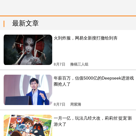
最新文章
火到炸服，网易全新搜打撤给到夯
8月7日
撸稿三人组
年薪百万，估值5000亿的Deepseek进游戏
圈抢人了
8月7日
周紫漪
一月一亿，玩法几经大改，莉莉丝‘捉宠’新
游火了