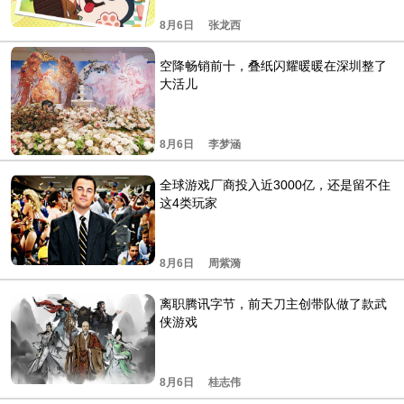
8月6日
张龙西
空降畅销前十，叠纸闪耀暖暖在深圳整了
大活儿
8月6日
李梦涵
全球游戏厂商投入近3000亿，还是留不住
这4类玩家
8月6日
周紫漪
离职腾讯字节，前天刀主创带队做了款武
侠游戏
8月6日
桂志伟