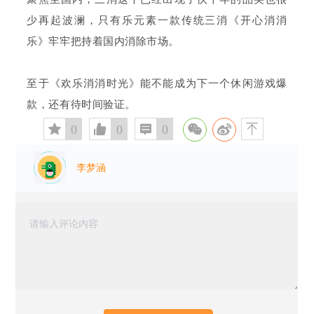
少再起波澜，只有
乐元素
一款传统三消《开心消消
乐》牢牢把持着国内消除市场。
至于《欢乐消消时光》能不能成为下一个休闲游戏爆
款，还有待时间验证。
󰅄
0

0

0

李梦涵