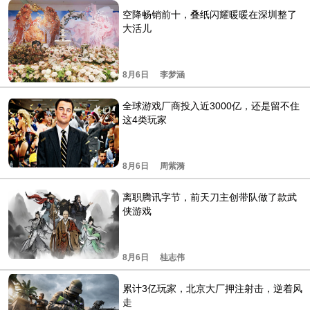
空降畅销前十，叠纸闪耀暖暖在深圳整了
大活儿
8月6日
李梦涵
全球游戏厂商投入近3000亿，还是留不住
这4类玩家
8月6日
周紫漪
离职腾讯字节，前天刀主创带队做了款武
侠游戏
8月6日
桂志伟
累计3亿玩家，北京大厂押注射击，逆着风
走