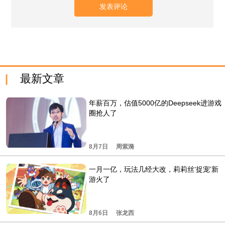
最新文章
年薪百万，估值5000亿的Deepseek进游戏
圈抢人了
8月7日
周紫漪
一月一亿，玩法几经大改，莉莉丝‘捉宠’新
游火了
8月6日
张龙西