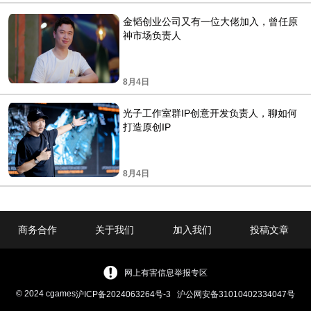
金韬创业公司又有一位大佬加入，曾任原
神市场负责人
8月4日
光子工作室群IP创意开发负责人，聊如何
打造原创IP
8月4日
商务合作
关于我们
加入我们
投稿文章
网上有害信息举报专区
© 2024 cgames
沪ICP备2024063264号-3
沪公网安备31010402334047号