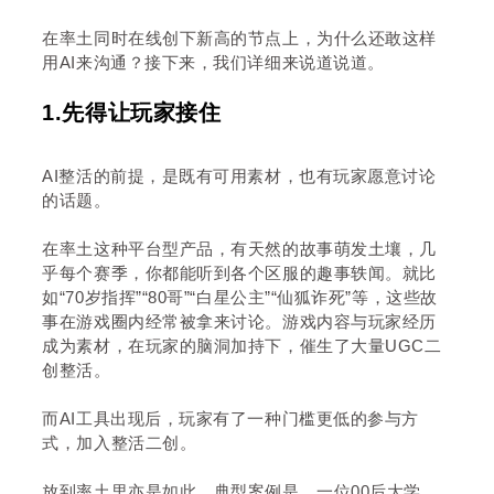
在率土同时在线创下新高的节点上，为什么还敢这样
用AI来沟通？接下来，我们详细来说道说道。
1.先得让玩家接住
AI整活的前提，是既有可用素材，也有玩家愿意讨论
的话题。
在率土这种平台型产品，有天然的故事萌发土壤，几
乎每个赛季，你都能听到各个区服的趣事轶闻。就比
如“70岁指挥”“80哥”“白星公主”“仙狐诈死”等，这些故
事在游戏圈内经常被拿来讨论。游戏内容与玩家经历
成为素材，在玩家的脑洞加持下，催生了大量UGC二
创整活。
而AI工具出现后，玩家有了一种门槛更低的参与方
式，加入整活二创。
放到率土里亦是如此。典型案例是，一位00后大学