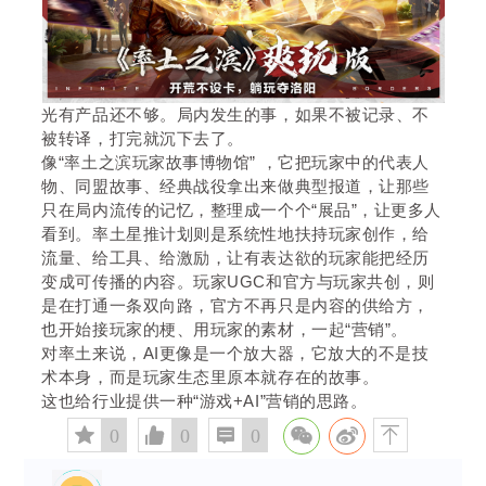
光有产品还不够。局内发生的事，如果不被记录、不
被转译，打完就沉下去了。
像“率土之滨玩家故事博物馆” ，它把玩家中的代表人
物、同盟故事、经典战役拿出来做典型报道，让那些
只在局内流传的记忆，整理成一个个“展品”，让更多人
看到。率土星推计划则是系统性地扶持玩家创作，给
流量、给工具、给激励，让有表达欲的玩家能把经历
变成可传播的内容。玩家UGC和官方与玩家共创，则
是在打通一条双向路，官方不再只是内容的供给方，
也开始接玩家的梗、用玩家的素材，一起“营销”。
对率土来说，AI更像是一个放大器，它放大的不是技
术本身，而是玩家生态里原本就存在的故事。
这也给行业提供一种“游戏+AI”营销的思路。
󰅄
0

0

0
