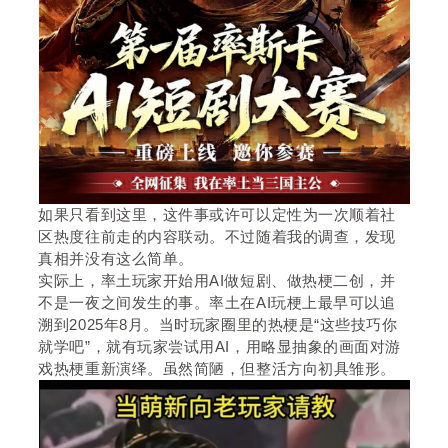
如果只看到这里，这件事或许可以定性为一次顺着社
区热度往前走的内容联动。不过随着我的调查，发现
真相并没有这么简单。
实际上，率土玩家开始用AI做短剧、做热梗二创，并
不是一夜之间发生的事。率土在AI玩梗上最早可以追
溯到2025年8月。当时玩家圈里的热梗是“这些技巧你
就学吧”，就有玩家尝试用AI，用略显抽象的画面对游
戏热梗重新演绎。虽然简陋，但整活方向初具雏形。