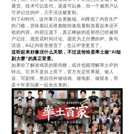
通货。技术可以迭代，渠道可以换，但一个被用户认
可并记住的IP，几乎没法被复制。
到了AI时代，这件事只会更极端。AI降低了内容生产
的门槛，意味着以后谁都能快速批量制造看起来还不
错的内容。内容泛滥下，真正稀缺的是那些已经被用
户记住、愿意花时间讨论、愿意为之付费的IP。换句
话说，AI让内容变便宜了，也让IP变更贵了。
这听起来好像没什么关联，不过这恰恰是率土做“AI短
剧大赛”的真正背景。
如果你了解游戏里的那些梗，或许也能理解率土IP的
特点。它并不是自上而下，官方先定世界观、做人
设、写剧情，然后往外做动画、做电影、做联名，而
是十年里玩家一起长出来的。