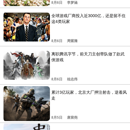
8月6日
李梦涵
全球游戏厂商投入近3000亿，还是留不住
这4类玩家
8月6日
周紫漪
离职腾讯字节，前天刀主创带队做了款武
侠游戏
8月6日
桂志伟
累计3亿玩家，北京大厂押注射击，逆着风
走
8月5日
唐宸尧