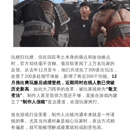
玩梗归玩梗，但在回应率土本身的痛点和改动难点
时，官方却丝毫不含糊。项目组查阅了上万名玩家的
反馈。从去年11月至今，他们共优化了300多次玩法，
改善了200多处细节体验，新增了将近300个功能。
12
月推出爽玩服后成绩斐然，近期同时在线人数已突破
历史新高
。如此大刀阔斧的改革，被玩家戏称为
“敬文
变法”
。制作人甚至觉得力度还不够，直接在游戏内建
立了
“制作人信箱”
直达通道，欢迎玩家拷打。
放在游戏行业里看，制作人出镜沟通本来就是一件谨
慎的事。尤其当沟通对象是核心玩家时，表达方式稍
有偏差，就可能被理解成避重就轻或刻意包装。