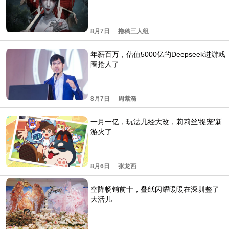
8月7日
撸稿三人组
年薪百万，估值5000亿的Deepseek进游戏
圈抢人了
8月7日
周紫漪
一月一亿，玩法几经大改，莉莉丝‘捉宠’新
游火了
8月6日
张龙西
空降畅销前十，叠纸闪耀暖暖在深圳整了
大活儿