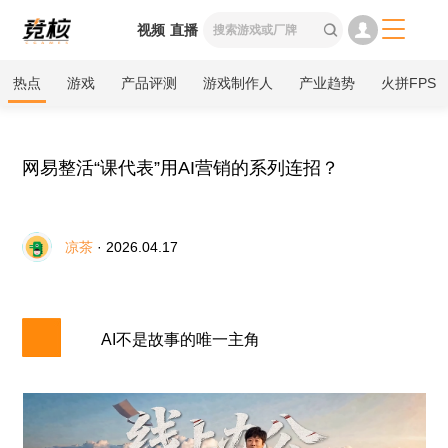

视频
直播

热点
游戏
产品评测
游戏制作人
产业趋势
火拼FPS
网易整活“课代表”用AI营销的系列连招？
凉茶
· 2026.04.17
AI不是故事的唯一主角