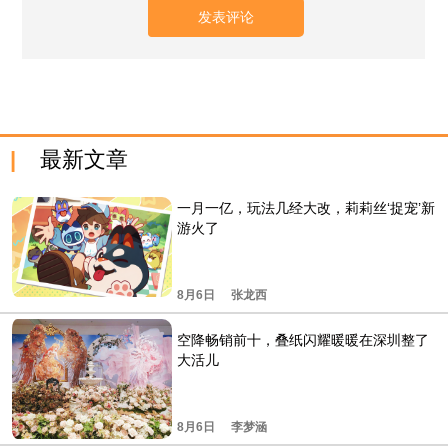
最新文章
一月一亿，玩法几经大改，莉莉丝‘捉宠’新
游火了
8月6日
张龙西
空降畅销前十，叠纸闪耀暖暖在深圳整了
大活儿
8月6日
李梦涵