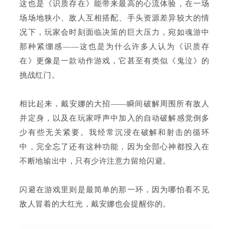
这也是《识质存在》能带来最高的心流体验，在一场
场场地狭小、敌人互相搭配、手头资源差异较大的情
况下，玩家会时刻面临决策的巨大压力，宛如魂游中
那种紧绷感——这也是为什么许多人认为《识质存
在》更像是一款动作游戏，它甚至有类似《鬼泣》的
挑战红门。
相比起来，戴安娜的大招——瞬间破解周围所有敌人
并定身，以及在玩家呼声中加入的自动破解感觉倒多
少有些无关紧要。我经常沉浸在破解和射击的循环
中，完全忘了还有这种功能，因为全部心神都投入在
不断地输出中，只有少许注意力留给闪避。
闪避在游戏里则是最简单的那一环，因为哪怕看不见
敌人冒着的大红光，戴安娜也会提醒你的。