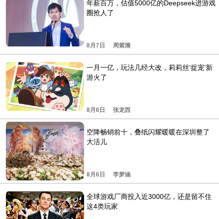
年薪百万，估值5000亿的Deepseek进游戏
圈抢人了
8月7日
周紫漪
一月一亿，玩法几经大改，莉莉丝‘捉宠’新
游火了
8月6日
张龙西
空降畅销前十，叠纸闪耀暖暖在深圳整了
大活儿
8月6日
李梦涵
全球游戏厂商投入近3000亿，还是留不住
这4类玩家