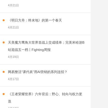
4月21日
《明日方舟：终末地》的第一个春天
4月21日
天美魔方鹰角大世界首战上交成绩单；完美米哈游B
站迎战五一档丨Fighting周报
4月19日
网易整活“课代表”用AI营销的系列连招？
4月17日
《王者荣耀世界》六年背后：野心、转向与权力更
迭
4月17日