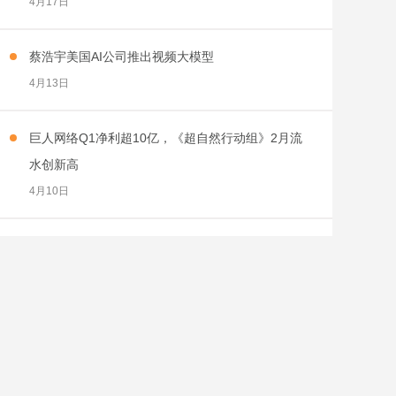
蔡浩宇美国AI公司推出视频大模型
4月13日
巨人网络Q1净利超10亿，《超自然行动组》2月流
水创新高
4月10日
第6年，《王者荣耀世界》成了“自卑”少爷
4月10日
天美，拿下了射击赛道最硬的骨头
4月10日
当年百万销量仅次黑神话，新作争议缠身，制作