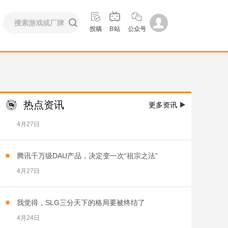





上海8人团队15年经验，刚端出了一款大厂‘不敢’尝
投稿
B站
公众号
试的新作
4月27日
成都20人团队，投资数亿，想做一款中国风庄园领
主
热点资讯
更多资讯

4月27日
腾讯千万级DAU产品，决定变一次“祖宗之法”
4月27日
我觉得，SLG三分天下的格局要被终结了
4月24日