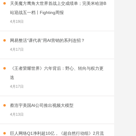
天美魔方鹰角大世界首战上交成绩单；完美米哈游B
站迎战五一档丨Fighting周报
4月19日
网易整活“课代表”用AI营销的系列连招？
4月17日
《王者荣耀世界》六年背后：野心、转向与权力更
迭
4月17日
蔡浩宇美国AI公司推出视频大模型
4月13日
巨人网络Q1净利超10亿，《超自然行动组》2月流