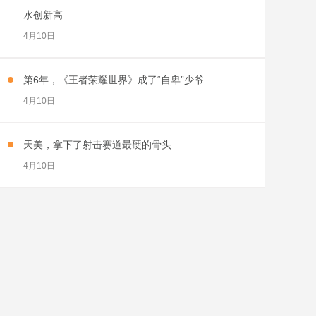
水创新高
4月10日
第6年，《王者荣耀世界》成了“自卑”少爷
4月10日
天美，拿下了射击赛道最硬的骨头
4月10日
当年百万销量仅次黑神话，新作争议缠身，制作
人：以后肯定还会触怒不少人
4月9日
腾讯在大DAU赛道又放大招了
4月9日