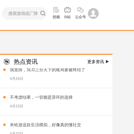
成都20人团队，投资数亿，想做一款中国风庄园领



主


投稿
B站
公众号
4月27日
腾讯千万级DAU产品，决定变一次“祖宗之法”
4月27日
热点资讯
更多资讯

我觉得，SLG三分天下的格局要被终结了
4月24日
不考虑结果，一切都是异环的选择
4月23日
米哈游这款生活模拟，好像真的懂社交
4月22日