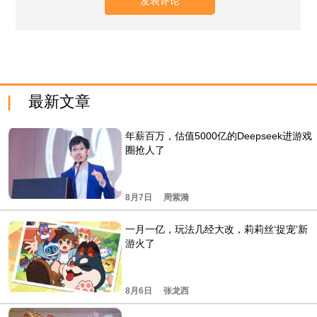
最新文章
年薪百万，估值5000亿的Deepseek进游戏
圈抢人了
8月7日
周紫漪
一月一亿，玩法几经大改，莉莉丝‘捉宠’新
游火了
8月6日
张龙西