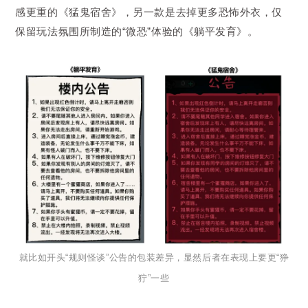
感更重的《猛鬼宿舍》，另一款是去掉更多恐怖外衣，仅
保留玩法氛围所制造的“微恐”体验的《躺平发育》。
就比如开头“规
则怪谈”公告的包
装差异，显然后者在表现上要更“狰
狞”一些