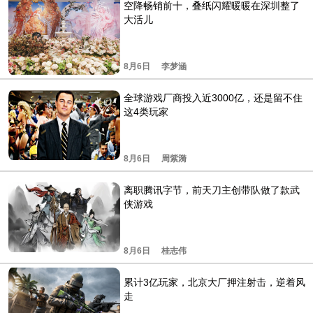
空降畅销前十，叠纸闪耀暖暖在深圳整了
大活儿
8月6日
李梦涵
全球游戏厂商投入近3000亿，还是留不住
这4类玩家
8月6日
周紫漪
离职腾讯字节，前天刀主创带队做了款武
侠游戏
8月6日
桂志伟
累计3亿玩家，北京大厂押注射击，逆着风
走