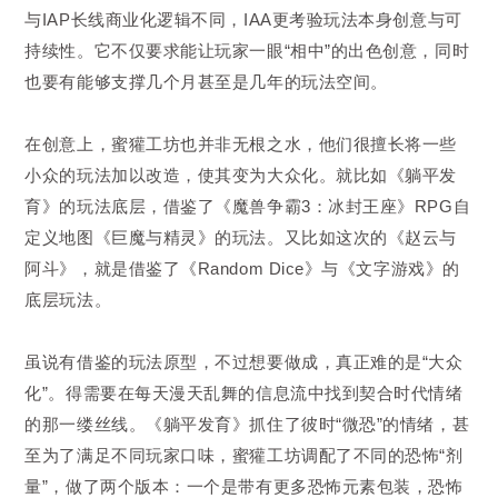
与IAP长线商业化逻辑不同，IAA更考验玩法本身创意与可
持续性。它不仅要求能让玩家一眼“相中”的出色创意，同时
也要有能够支撑几个月甚至是几年的玩法空间。
在创意上，蜜獾工坊也并非无根之水，他们很擅长将一些
小众的玩法加以改造，使其变为大众化。就比如《躺平发
育》的玩法底层，借鉴了《魔兽争霸3：冰封王座》RPG自
定义地图《巨魔与精灵》的玩法。又比如这次的《赵云与
阿斗》，就是借鉴了《Random Dice》与《文字游戏》的
底层玩法。
虽说有借鉴的玩法原型，不过想要做成，真正难的是“大众
化”。得需要在每天漫天乱舞的信息流中找到契合时代情绪
的那一缕丝线。《躺平发育》抓住了彼时“微恐”的情绪，甚
至为了满足不同玩家口味，蜜獾工坊调配了不同的恐怖“剂
量”，做了两个版本：一个是带有更多恐怖元素包装，恐怖