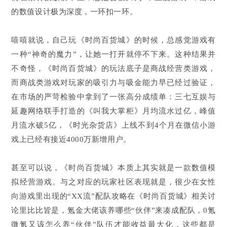
的数值设计极为深度，一环扣一环。
嘻嘻就说，自己玩《时尚百货城》的时候，总感觉游戏有
一种“神奇的魔力”，让她一打开就停不下来。这种结果并
不奇怪，《时尚百货城》的玩法底子是商战经营类游戏，
而商战类游戏对玩家的吸引力与吸金能力早已经过验证，
在市场的严苛检验中拿到了一张高分成绩单：三七互娱与
延趣网络联手打造的《叫我大掌柜》月均流水过亿，峰值
月流水破5亿，《时光杂货店》上线不到4个月在微信小游
戏上已经有接近4000万新增用户。
甚至可以说，《时尚百货城》本质上其实就是一款数值模
拟经营游戏。与之对应的玩家社区表现就是，很少在女性
向游戏里出现的“XX流”配队攻略在《时尚百货城》相关讨
论里比比皆是，氪金大佬该养哪些“伙伴”来凑成配队，0氪
微氪又该怎么养“伙伴”队伍才能收益最大化，这些都是