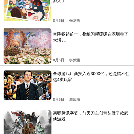
游火了
8月6日
张龙西
空降畅销前十，叠纸闪耀暖暖在深圳整了
大活儿
8月6日
李梦涵
全球游戏厂商投入近3000亿，还是留不住
这4类玩家
8月6日
周紫漪
离职腾讯字节，前天刀主创带队做了款武
侠游戏