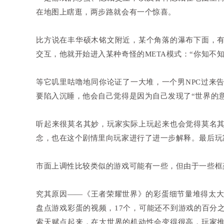
在地图上瞎逛，两步路就会有一个惊喜。
比方说在丰华硕木铭文附近，某个角落的瀑布下面，
交互，他就开始进入某种奇怪的META模式：“你知不
等它叽里咕噜地同你论证了一大堆，一个男NPC过来
要陷入沉睡，他会自己觉得是因为自己发现了“世界的
听起来很莫名其妙，玩家实际上玩起来也会觉得莫名
念，也在这个剧情里向玩家进行了进一步解释。最后玩
市面上调性比较类似的游戏可能有一些，但由于一些框
究其原因——《王者荣耀世界》的彩蛋细节量堆得太大
盘点游戏彩蛋的视频，17个，可能还不到游戏的百分
索天赋点起来，在大世界的机动性会变得很高，玩家