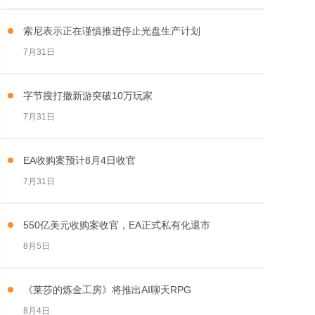
索尼表示正在谨慎推进停止光盘生产计划
7月31日
字节搜打撤新游突破10万玩家
7月31日
EA收购案预计8月4日收官
7月31日
550亿美元收购案收官，EA正式私有化退市
8月5日
《莱莎的炼金工房》将推出AI聊天RPG
8月4日