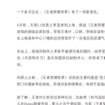
一个多月过去，《王者荣耀世界》有了一些新变化。
4月初，天美L1负责人李旻来到上海，督战《王者荣
游戏的基础品质在线，背靠王者IP，口碑、营收应该
在上海诺布中心17楼的总经理室开了一次项目高层通
在会上，现项目制作人李新平被调为项目顾问，由李
光《天涯明月刀》老兵加盟担任副制作人。经笔者了
动。
内部人士称，《王者荣耀世界》目前的主要问题是“意
部门沟通效率也很低。而项目架构调整后，有助于提振
据了解，王者IP之前尝过多种玩法，比如类《剑与远征
么在Demo期被否掉，要么止步于测试期。当前《王