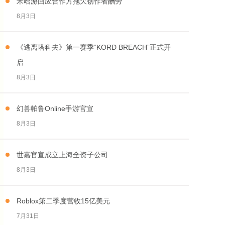
米哈游回应合作方拖欠创作者酬劳
8月3日
《逃离塔科夫》第一赛季“KORD BREACH”正式开
启
8月3日
幻兽帕鲁Online手游官宣
8月3日
世嘉官宣成立上海全资子公司
8月3日
Roblox第二季度营收15亿美元
7月31日