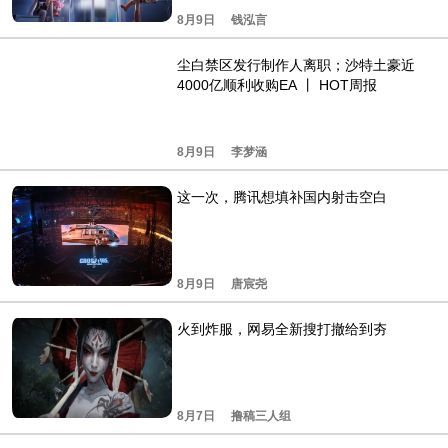
8月9日
钱泓言
尘白禁区发行制作人离职；沙特土豪近
4000亿顺利收购EA 丨 HOT周报
8月9日
李梦涵
这一次，腾讯想填补国内射击空白
8月9日
唐宸尧
火到炸服，网易全新搜打撤给到夯
8月7日
撸稿三人组