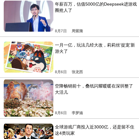
年薪百万，估值5000亿的Deepseek进游戏
圈抢人了
8月7日
周紫漪
一月一亿，玩法几经大改，莉莉丝‘捉宠’新
游火了
8月6日
张龙西
空降畅销前十，叠纸闪耀暖暖在深圳整了
大活儿
8月6日
李梦涵
全球游戏厂商投入近3000亿，还是留不住
这4类玩家