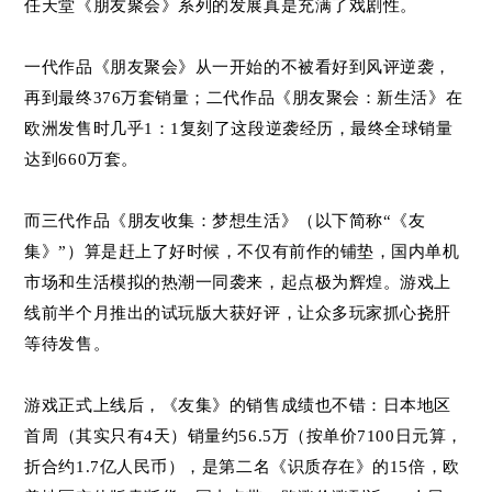
任天堂《朋友聚会》系列的发展真是充满了戏剧性。
一代作品《朋友聚会》从一开始的不被看好到风评逆袭，
再到最终376万套销量；二代作品《朋友聚会：新生活》在
欧洲发售时几乎1：1复刻了这段逆袭经历，最终全球销量
达到660万套。
而三代作品《朋友收集：梦想生活》（以下简称“《友
集》”）算是赶上了好时候，不仅有前作的铺垫，国内单机
市场和生活模拟的热潮一同袭来，起点极为辉煌。游戏上
线前半个月推出的试玩版大获好评，让众多玩家抓心挠肝
等待发售。
游戏正式上线后，《友集》的销售成绩也不错：日本地区
首周
（其实只有4天）
销量约56.5万
（按单价7100日元算，
折合约1.7亿人民币）
，是第
二名《
识质存在
》的15倍，欧