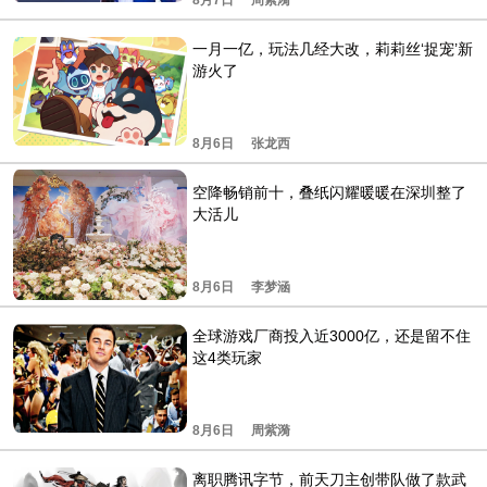
一月一亿，玩法几经大改，莉莉丝‘捉宠’新
游火了
8月6日
张龙西
空降畅销前十，叠纸闪耀暖暖在深圳整了
大活儿
8月6日
李梦涵
全球游戏厂商投入近3000亿，还是留不住
这4类玩家
8月6日
周紫漪
离职腾讯字节，前天刀主创带队做了款武