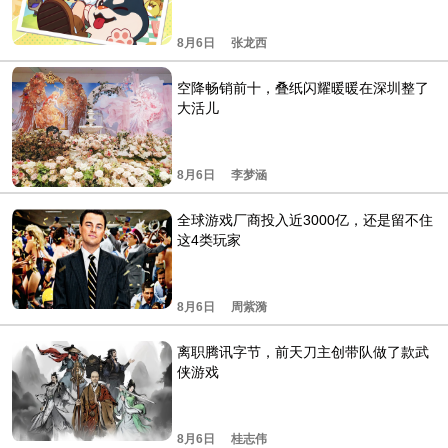
8月6日
张龙西
空降畅销前十，叠纸闪耀暖暖在深圳整了
大活儿
8月6日
李梦涵
全球游戏厂商投入近3000亿，还是留不住
这4类玩家
8月6日
周紫漪
离职腾讯字节，前天刀主创带队做了款武
侠游戏
8月6日
桂志伟