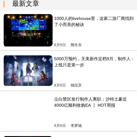
最新文章
1000人的livehouse里，这家二游厂商找到
了小而美的秘诀
8月9日
熊冬东
5000万预约，天美新作定档9月，制作人：
上线只是第一步
8月9日
钱泓言
尘白禁区发行制作人离职；沙特土豪近
4000亿顺利收购EA 丨 HOT周报
8月9日
李梦涵