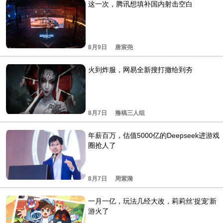
这一次，腾讯想填补国内射击空白
8月9日
唐宸尧
火到炸服，网易全新搜打撤给到夯
8月7日
撸稿三人组
年薪百万，估值5000亿的Deepseek进游戏
圈抢人了
8月7日
周紫漪
一月一亿，玩法几经大改，莉莉丝‘捉宠’新
游火了