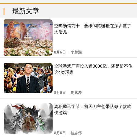
最新文章
空降畅销前十，叠纸闪耀暖暖在深圳整了
大活儿
8月6日
李梦涵
全球游戏厂商投入近3000亿，还是留不住
这4类玩家
8月6日
周紫漪
离职腾讯字节，前天刀主创带队做了款武
侠游戏
8月6日
桂志伟