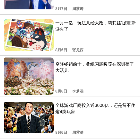
8月7日
周紫漪
一月一亿，玩法几经大改，莉莉丝‘捉宠’新
游火了
8月6日
张龙西
空降畅销前十，叠纸闪耀暖暖在深圳整了
大活儿
8月6日
李梦涵
全球游戏厂商投入近3000亿，还是留不住
这4类玩家
8月6日
周紫漪