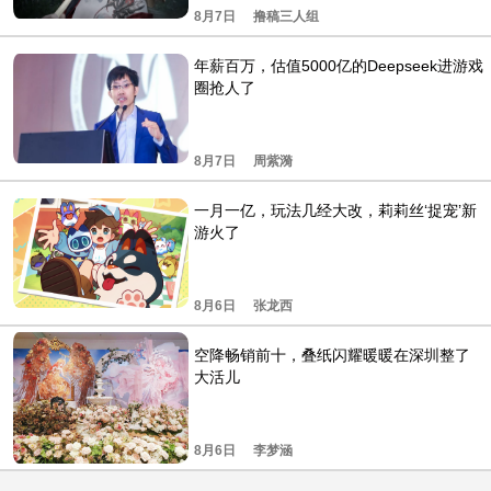
8月7日
撸稿三人组
年薪百万，估值5000亿的Deepseek进游戏
圈抢人了
8月7日
周紫漪
一月一亿，玩法几经大改，莉莉丝‘捉宠’新
游火了
8月6日
张龙西
空降畅销前十，叠纸闪耀暖暖在深圳整了
大活儿
8月6日
李梦涵