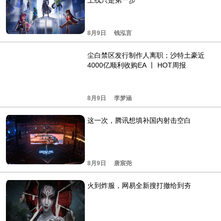
上线只是第一步
8月9日
钱泓言
尘白禁区发行制作人离职；沙特土豪近
4000亿顺利收购EA 丨 HOT周报
8月9日
李梦涵
这一次，腾讯想填补国内射击空白
8月9日
唐宸尧
火到炸服，网易全新搜打撤给到夯